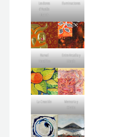
Les dones
Iluminaciones
d'Ausiàs
March
Narval
Entre Arcadia y
Hereditas
Utopía
La Creación
Memoria y
Olvido