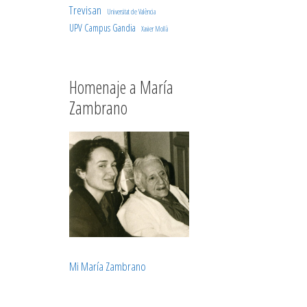
Trevisan
Universitat de València
UPV Campus Gandia
Xavier Mollà
Homenaje a María
Zambrano
Mi María Zambrano