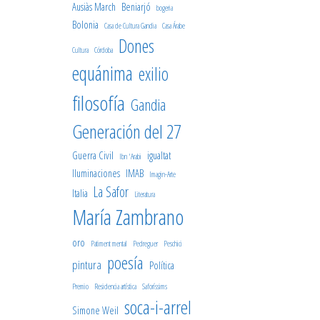
Ausiàs March
Beniarjó
bogeria
Bolonia
Casa de Cultura Gandia
Casa Árabe
Dones
Cultura
Córdoba
equánima
exilio
filosofía
Gandia
Generación del 27
Guerra Civil
igualtat
Ibn 'Arabi
Iluminaciones
IMAB
Imagin-Arte
La Safor
Italia
Literatura
María Zambrano
oro
Patiment mental
Pedreguer
Peschici
poesía
pintura
Política
Premio
Residencia artística
Saforíssims
soca-i-arrel
Simone Weil