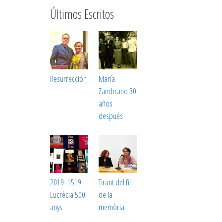
Últimos Escritos
Resurrección
María
Zambrano 30
años
después
2019- 1519
Tirant del fil
Lucrècia 500
de la
anys
memòria