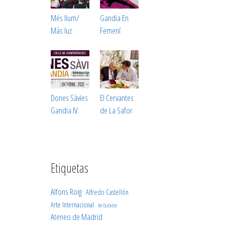
Més llum/
Gandia En
Más luz
Femení
Dones Sàvies
El Cervantes
Gandia IV
de La Safor
Etiquetas
Alfons Roig
Alfredo Castellón
Arte Internacional
Art Outsider
Ateneo de Madrid