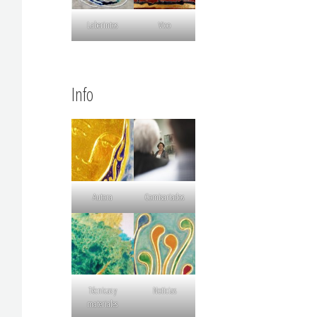
Laberintos
Vico
Info
Autora
Comisariados
Técnicas y
Noticias
materiales