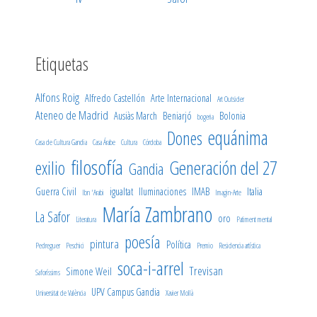
Etiquetas
Alfons Roig
Alfredo Castellón
Arte Internacional
Art Outsider
Ateneo de Madrid
Ausiàs March
Beniarjó
Bolonia
bogeria
equánima
Dones
Casa de Cultura Gandia
Casa Árabe
Cultura
Córdoba
filosofía
Generación del 27
exilio
Gandia
Guerra Civil
igualtat
Iluminaciones
IMAB
Italia
Ibn 'Arabi
Imagin-Arte
María Zambrano
La Safor
oro
Literatura
Patiment mental
poesía
pintura
Política
Pedreguer
Peschici
Premio
Residencia artística
soca-i-arrel
Trevisan
Simone Weil
Saforíssims
UPV Campus Gandia
Universitat de València
Xavier Mollà