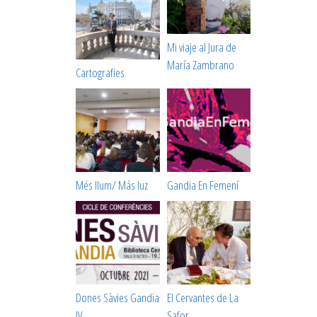
Mi viaje al Jura de
María Zambrano
Cartografies
Més llum/ Más luz
Gandia En Femení
Dones Sàvies Gandia
El Cervantes de La
IV
Safor