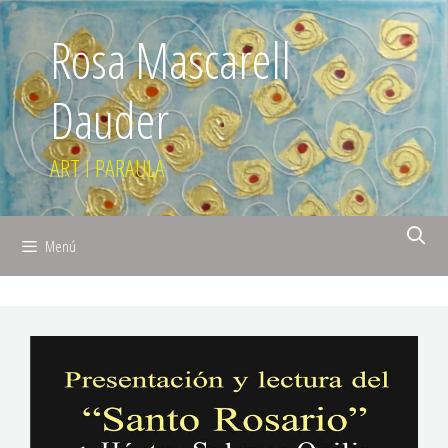
Rosa Mascarell
Dauder
ART I PARAULA
Menú