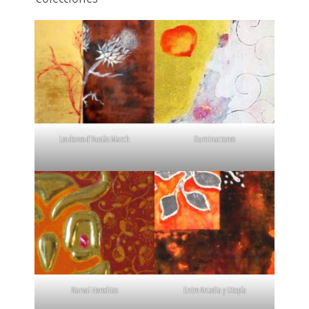
Les dones d'Ausiàs March
Iluminaciones
Narval Hereditas
Entre Arcadia y Utopía