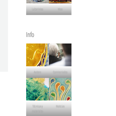
Laberintos
Vico
Info
Autora
Comisariados
Técnicas y
Noticias
materiales