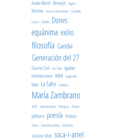
Ausiàs March
Beniarjó
bogeria
Bolonia
Casa de Cultura Gandia
Casa Árabe
Dones
Cultura
Córdoba
equánima
exilio
filosofía
Gandia
Generación del 27
Guerra Civil
igualtat
Ibn 'Arabi
Iluminaciones
IMAB
Imagin-Arte
La Safor
Italia
Literatura
María Zambrano
oro
Patiment mental
Pedreguer
Peschici
poesía
pintura
Política
Premio
Residencia artística
Saforíssims
soca-i-arrel
Simone Weil