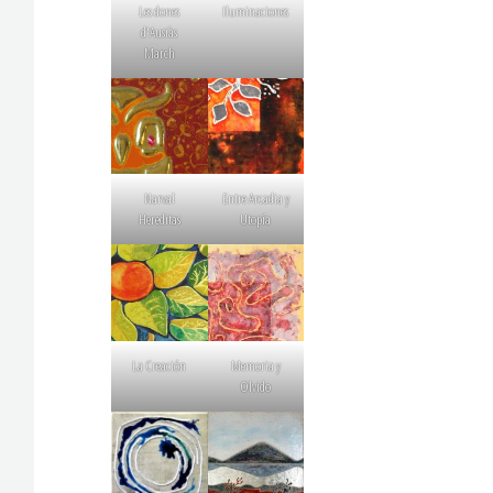
Les dones
Iluminaciones
d'Ausiàs
March
Narval
Entre Arcadia y
Hereditas
Utopía
La Creación
Memoria y
Olvido