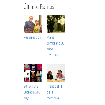
Últimos Escritos
Resurrección
María
Zambrano 30
años
después
2019- 1519
Tirant del fil
Lucrècia 500
de la
anys
memòria