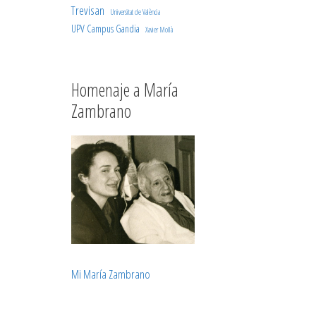
Trevisan
Universitat de València
UPV Campus Gandia
Xavier Mollà
Homenaje a María
Zambrano
Mi María Zambrano