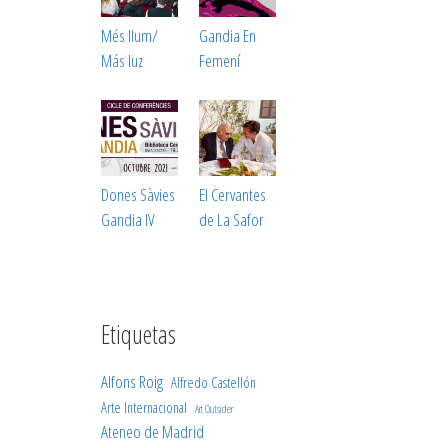
Més llum/
Gandia En
Más luz
Femení
Dones Sàvies
El Cervantes
Gandia IV
de La Safor
Etiquetas
Alfons Roig
Alfredo Castellón
Arte Internacional
Art Outsider
Ateneo de Madrid