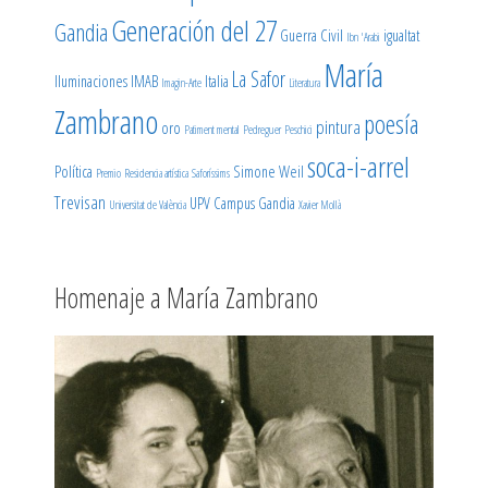
Generación del 27
Gandia
Guerra Civil
igualtat
Ibn 'Arabi
María
La Safor
Iluminaciones
IMAB
Italia
Imagin-Arte
Literatura
Zambrano
poesía
pintura
oro
Patiment mental
Pedreguer
Peschici
soca-i-arrel
Política
Simone Weil
Premio
Residencia artística
Saforíssims
Trevisan
UPV Campus Gandia
Universitat de València
Xavier Mollà
Homenaje a María Zambrano