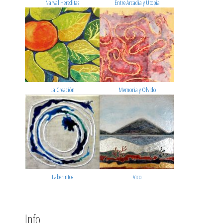
Narval Hereditas
Entre Arcadia y Utopía
La Creación
Memoria y Olvido
Laberintos
Vico
Info