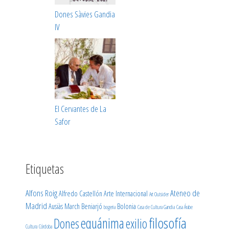
Dones Sàvies Gandia
IV
El Cervantes de La
Safor
Etiquetas
Alfons Roig
Ateneo de
Alfredo Castellón
Arte Internacional
Art Outsider
Madrid
Ausiàs March
Beniarjó
Bolonia
bogeria
Casa de Cultura Gandia
Casa Árabe
filosofía
equánima
Dones
exilio
Cultura
Córdoba