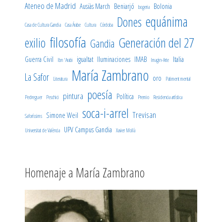
Ateneo de Madrid
Ausiàs March
Beniarjó
Bolonia
bogeria
equánima
Dones
Casa de Cultura Gandia
Casa Árabe
Cultura
Córdoba
filosofía
Generación del 27
exilio
Gandia
Guerra Civil
igualtat
Iluminaciones
IMAB
Italia
Ibn 'Arabi
Imagin-Arte
María Zambrano
La Safor
oro
Literatura
Patiment mental
poesía
pintura
Política
Pedreguer
Peschici
Premio
Residencia artística
soca-i-arrel
Trevisan
Simone Weil
Saforíssims
UPV Campus Gandia
Universitat de València
Xavier Mollà
Homenaje a María Zambrano