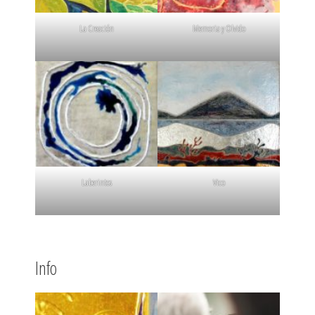
La Creación
Memoria y Olvido
Laberintos
Vico
Info