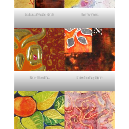
Les dones d'Ausiàs March
Iluminaciones
Narval Hereditas
Entre Arcadia y Utopía