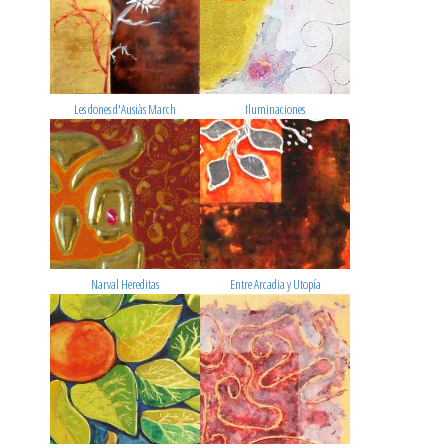
Les dones d'Ausiàs March
Iluminaciones
Narval Hereditas
Entre Arcadia y Utopía