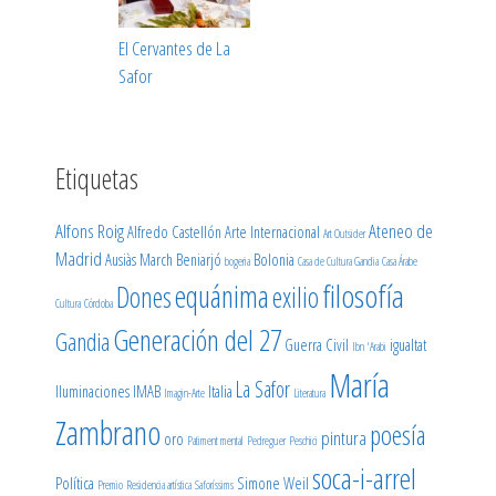
El Cervantes de La
Safor
Etiquetas
Alfons Roig
Ateneo de
Alfredo Castellón
Arte Internacional
Art Outsider
Madrid
Ausiàs March
Beniarjó
Bolonia
bogeria
Casa de Cultura Gandia
Casa Árabe
filosofía
equánima
Dones
exilio
Cultura
Córdoba
Generación del 27
Gandia
Guerra Civil
igualtat
Ibn 'Arabi
María
La Safor
Iluminaciones
IMAB
Italia
Imagin-Arte
Literatura
Zambrano
poesía
pintura
oro
Patiment mental
Pedreguer
Peschici
soca-i-arrel
Política
Simone Weil
Premio
Residencia artística
Saforíssims