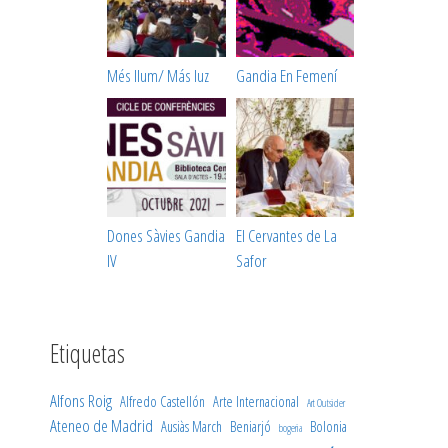
Més llum/ Más luz
Gandia En Femení
Dones Sàvies Gandia
El Cervantes de La
IV
Safor
Etiquetas
Alfons Roig
Alfredo Castellón
Arte Internacional
Art Outsider
Ateneo de Madrid
Ausiàs March
Beniarjó
Bolonia
bogeria