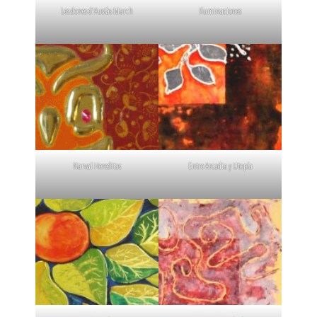
Les dones d'Ausiàs March
Iluminaciones
Narval Hereditas
Entre Arcadia y Utopía