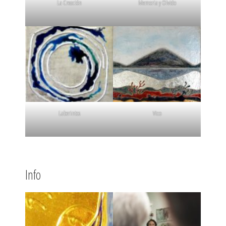
La Creación
Memoria y Olvido
Laberintos
Vico
Info