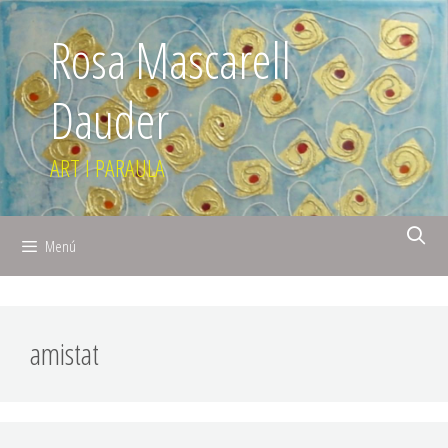
Rosa Mascarell
Dauder
ART I PARAULA
Menú
amistat