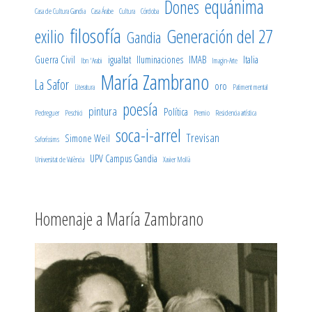
equánima
Dones
Casa de Cultura Gandia
Casa Árabe
Cultura
Córdoba
filosofía
Generación del 27
exilio
Gandia
Guerra Civil
igualtat
Iluminaciones
IMAB
Italia
Ibn 'Arabi
Imagin-Arte
María Zambrano
La Safor
oro
Literatura
Patiment mental
poesía
pintura
Política
Pedreguer
Peschici
Premio
Residencia artística
soca-i-arrel
Trevisan
Simone Weil
Saforíssims
UPV Campus Gandia
Universitat de València
Xavier Mollà
Homenaje a María Zambrano