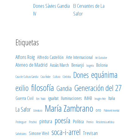
Dones Sàvies Gandia
El Cervantes de La
IV
Safor
Etiquetas
Alfons Roig
Alfredo Castellón
Arte Internacional
Art Outsider
Ateneo de Madrid
Ausiàs March
Beniarjó
Bolonia
bogeria
equánima
Dones
Casa de Cultura Gandia
Casa Árabe
Cultura
Córdoba
filosofía
Generación del 27
exilio
Gandia
Guerra Civil
igualtat
Iluminaciones
IMAB
Italia
Ibn 'Arabi
Imagin-Arte
María Zambrano
La Safor
oro
Literatura
Patiment mental
poesía
pintura
Política
Pedreguer
Peschici
Premio
Residencia artística
soca-i-arrel
Trevisan
Simone Weil
Saforíssims