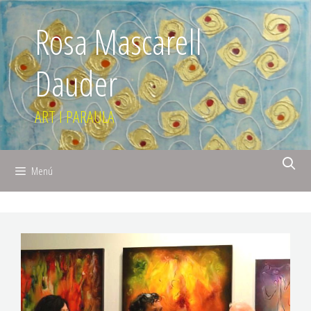
Rosa Mascarell
Dauder
ART I PARAULA
Menú