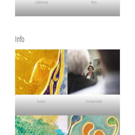
Laberintos
Vico
Info
Autora
Comisariados