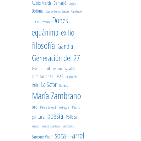
Ausiàs March
Beniarjó
bogeria
Bolonia
Casa de Cultura Gandia
Casa Árabe
Dones
Cultura
Córdoba
equánima
exilio
filosofía
Gandia
Generación del 27
Guerra Civil
igualtat
Ibn 'Arabi
Iluminaciones
IMAB
Imagin-Arte
La Safor
Italia
Literatura
María Zambrano
oro
Patiment mental
Pedreguer
Peschici
poesía
pintura
Política
Premio
Residencia artística
Saforíssims
soca-i-arrel
Simone Weil