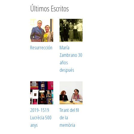
Últimos Escritos
Resurrección
María
Zambrano 30
años
después
2019- 1519
Tirant del fil
Lucrècia 500
de la
anys
memòria