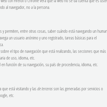
ma web con Firefox o Chrome verá que la web no se da cuenta que es uste
do al navegador, no a la persona.
es y permiten, entre otras cosas, saber cuándo está navegando un huma
avega un usuario anónimo y uno registrado, tareas básicas para el
ca.
 sobre el tipo de navegación que está realizando, las secciones que más
aria de uso, idioma, etc.
d en función de su navegación, su país de procedencia, idioma, etc.
 que está visitando y las
de terceros
son las generadas por servicios o
ogle, etc.