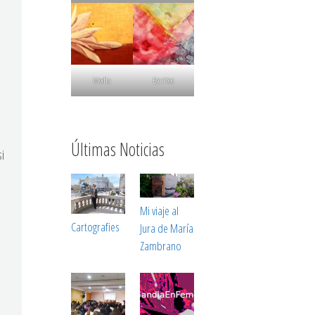
Media
Escritos
Últimas Noticias
si
Mi viaje al
Cartografies
Jura de María
Zambrano