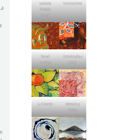
Les dones
Iluminaciones
La
d'Ausiàs
March
a
Narval
Entre Arcadia y
Hereditas
Utopía
La Creación
Memoria y
Olvido
on