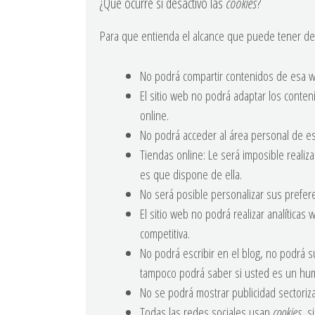
¿Qué ocurre si desactivo las
cookies
?
Para que entienda el alcance que puede tener des
No podrá compartir contenidos de esa we
El sitio web no podrá adaptar los conten
online.
No podrá acceder al área personal de 
Tiendas online: Le será imposible realiza
es que dispone de ella.
No será posible personalizar sus prefere
El sitio web no podrá realizar analíticas 
competitiva.
No podrá escribir en el blog, no podrá s
tampoco podrá saber si usted es un hum
No se podrá mostrar publicidad sectoriza
Todas las redes sociales usan
cookies
, s