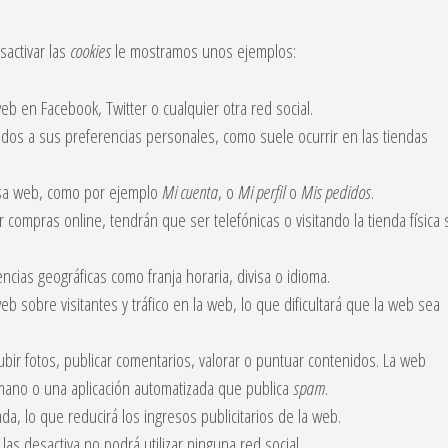
activar las
cookies
le mostramos unos ejemplos:
b en Facebook, Twitter o cualquier otra red social.
idos a sus preferencias personales, como suele ocurrir en las tiendas
esa web, como por ejemplo
Mi cuenta
, o
Mi perfil
o
Mis pedidos
.
r compras online, tendrán que ser telefónicas o visitando la tienda física 
ncias geográficas como franja horaria, divisa o idioma.
web sobre visitantes y tráfico en la web, lo que dificultará que la web sea
ubir fotos, publicar comentarios, valorar o puntuar contenidos. La web
ano o una aplicación automatizada que publica
spam
.
da, lo que reducirá los ingresos publicitarios de la web.
i las desactiva no podrá utilizar ninguna red social.