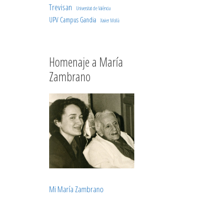
Trevisan
Universitat de València
UPV Campus Gandia
Xavier Mollà
Homenaje a María
Zambrano
Mi María Zambrano