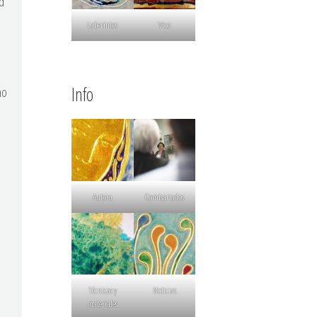
d
Laberintos
Vico
Info
no
Autora
Comisariados
Técnicas y
Noticias
materiales