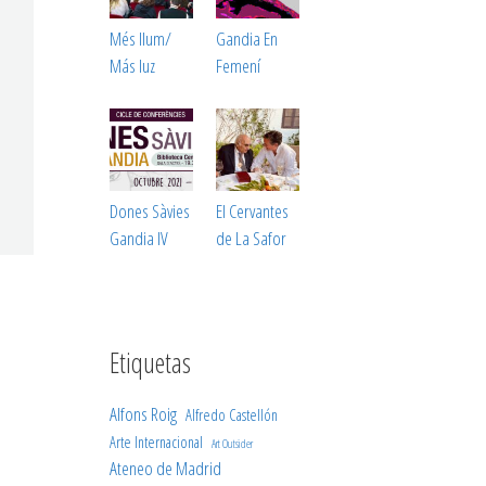
Més llum/
Gandia En
Más luz
Femení
Dones Sàvies
El Cervantes
Gandia IV
de La Safor
Etiquetas
Alfons Roig
Alfredo Castellón
Arte Internacional
Art Outsider
Ateneo de Madrid