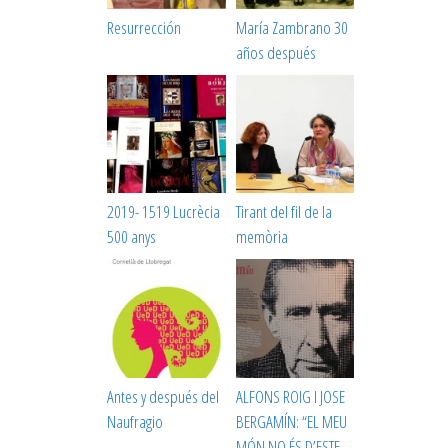
Resurrección
María Zambrano 30
años después
2019- 1519 Lucrècia
Tirant del fil de la
500 anys
memòria
Antes y después del
ALFONS ROIG I JOSE
Naufragio
BERGAMÍN: “EL MEU
MÓN NO ÉS D’ESTE