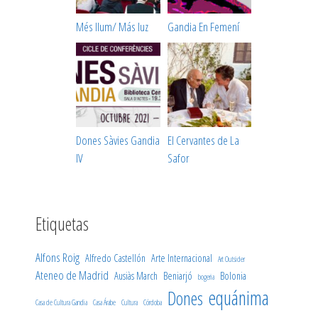
Més llum/ Más luz
Gandia En Femení
Dones Sàvies Gandia
El Cervantes de La
IV
Safor
Etiquetas
Alfons Roig
Alfredo Castellón
Arte Internacional
Art Outsider
Ateneo de Madrid
Ausiàs March
Beniarjó
Bolonia
bogeria
equánima
Dones
Casa de Cultura Gandia
Casa Árabe
Cultura
Córdoba