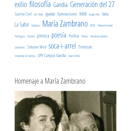
filosofía
Generación del 27
exilio
Gandia
Guerra Civil
igualtat
Iluminaciones
IMAB
Italia
Ibn 'Arabi
Imagin-Arte
María Zambrano
La Safor
oro
Literatura
Patiment mental
poesía
pintura
Política
Pedreguer
Peschici
Premio
Residencia artística
soca-i-arrel
Trevisan
Simone Weil
Saforíssims
UPV Campus Gandia
Universitat de València
Xavier Mollà
Homenaje a María Zambrano