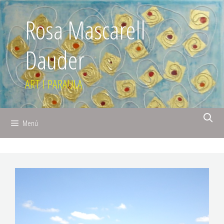
Rosa Mascarell
Dauder
ART I PARAULA
Menú