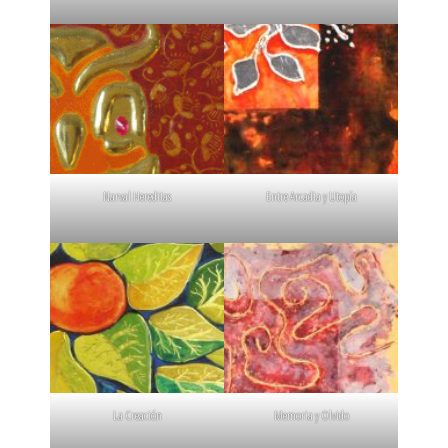
Narval Hereditas
Entre Arcadia y Utopía
La Creación
Memoria y Olvido