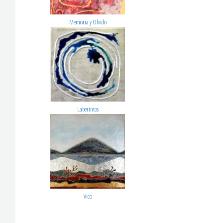
Memoria y Olvido
Laberintos
Vico