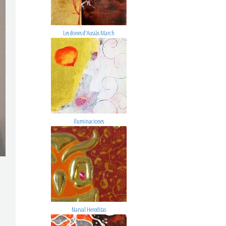
Les dones d'Ausiàs March
Iluminaciones
Narval Hereditas