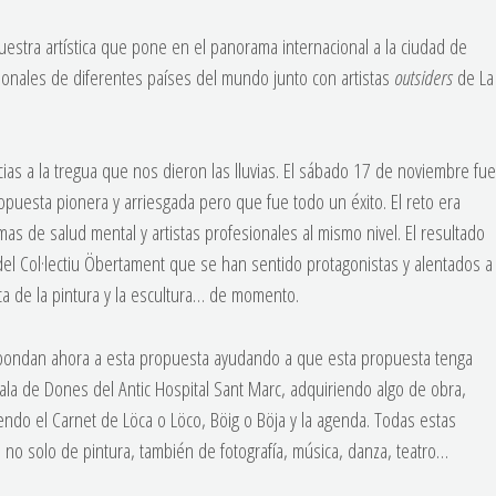
stra artística que pone en el panorama internacional a la ciudad de
sionales de diferentes países del mundo junto con artistas
outsiders
de La
cias a la tregua que nos dieron las lluvias. El sábado 17 de noviembre fue
puesta pionera y arriesgada pero que fue todo un éxito. El reto era
mas de salud mental y artistas profesionales al mismo nivel. El resultado
 del Col·lectiu Öbertament que se han sentido protagonistas y alentados a
ca de la pintura y la escultura… de momento.
pondan ahora a esta propuesta ayudando a que esta propuesta tenga
Sala de Dones del Antic Hospital Sant Marc, adquiriendo algo de obra,
riendo el Carnet de Löca o Löco, Böig o Böja y la agenda. Todas estas
, no solo de pintura, también de fotografía, música, danza, teatro…