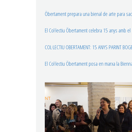
Öbertament prepara una bienal de arte para saca
El Col·lectiu Öbertament celebra 15 anys amb el pr
COL·LECTIU OBERTAMENT: 15 ANYS PARINT BOGERI
El Col·lectiu Öbertament posa en marxa la Biennal