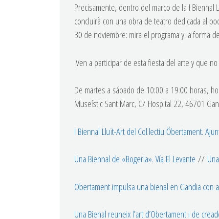
Precisamente, dentro del marco de la I Biennal L
concluirà con una obra de teatro dedicada al po
30 de noviembre: mira el programa y la forma de
¡Ven a participar de esta fiesta del arte y que no
De martes a sábado de 10:00 a 19:00 horas, hor
Museístic Sant Marc, C/ Hospital 22, 46701 Gand
I Biennal Lluït-Art del Col.lectiu Öbertament. Aj
Una Biennal de «Bogeria». Vía El Levante
//
Una
Obertament impulsa una bienal en Gandia con art
Una Bienal reuneix l’art d’Obertament i de creado